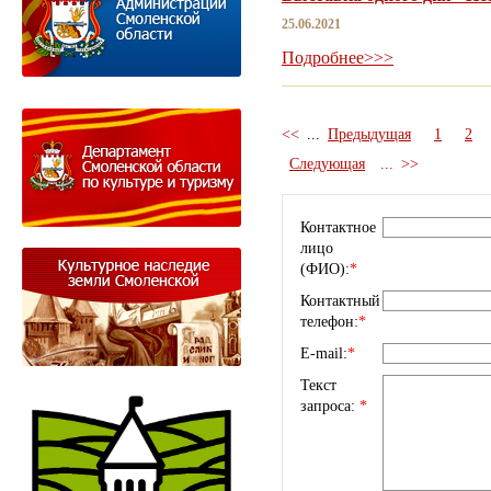
25.06.2021
Подробнее>>>
<<
...
Предыдущая
1
2
Следующая
...
>>
Контактное
лицо
(ФИО):
*
Контактный
телефон:
*
E-mail:
*
Текст
запроса:
*