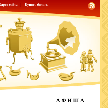
Карта сайта
Купить билеты
А Ф И Ш А