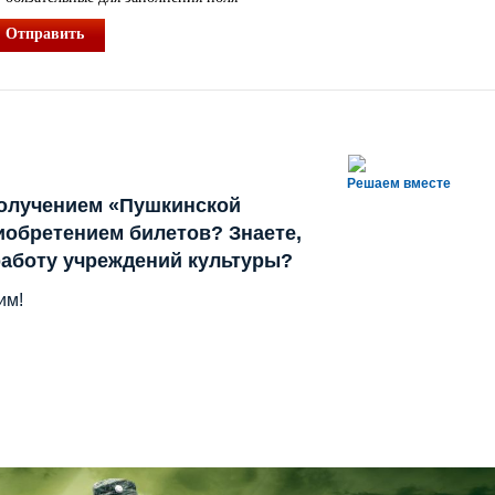
Отправить
Решаем вместе
олучением «Пушкинской
иобретением билетов? Знаете,
работу учреждений культуры?
им!