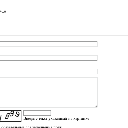
dVCo
Введите текcт указанный на картинке
 обязательные для заполнения поля