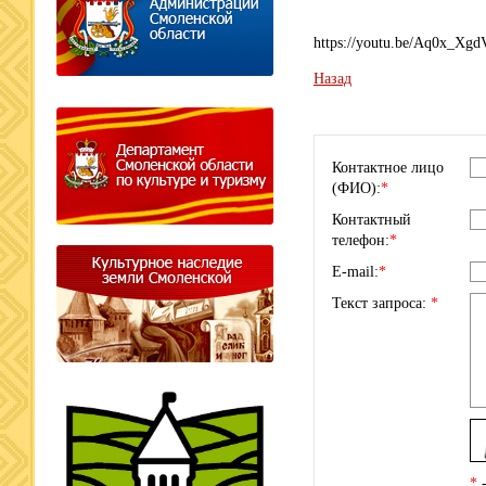
https://youtu.be/Aq0x_Xg
Назад
Контактное лицо
(ФИО):
*
Контактный
телефон:
*
E-mail:
*
Текст запроса:
*
*
-