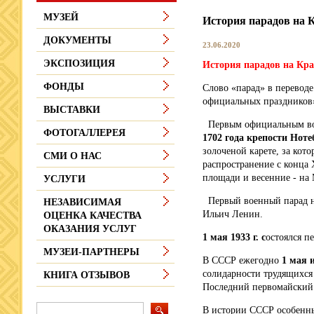
МУЗЕЙ
История парадов на 
ДОКУМЕНТЫ
23.06.2020
ЭКСПОЗИЦИЯ
История парадов на Кр
ФОНДЫ
Слово «парад» в переводе
официальных праздников
ВЫСТАВКИ
Первым официальным воен
ФОТОГАЛЛЕРЕЯ
1702 года крепости Ноте
золоченой карете, за кот
СМИ О НАС
распространение с конца
площади и весенние - на
УСЛУГИ
Первый военный парад 
НЕЗАВИСИМАЯ
Ильич Ленин.
ОЦЕНКА КАЧЕСТВА
ОКАЗАНИЯ УСЛУГ
1 мая 1933 г. с
остоялся п
МУЗЕИ-ПАРТНЕРЫ
В СССР ежегодно
1 мая 
солидарности трудящихся
КНИГА ОТЗЫВОВ
Последний первомайский п
В истории СССР особенны