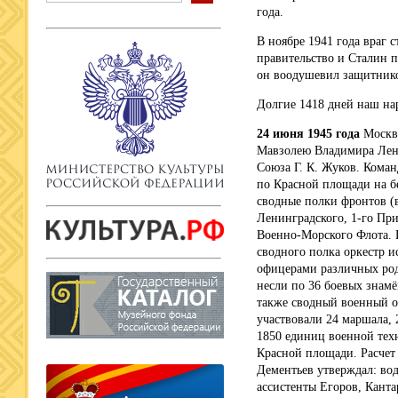
года.
В ноябре 1941 года враг 
правительство и Сталин 
он воодушевил защитнико
Долгие 1418 дней наш нар
24 июня 1945 года
Москв
Мавзолею Владимира Лен
Союза Г. К. Жуков. Кома
по Красной площади на б
сводные полки фронтов (в
Ленинградского, 1-го Приб
Военно-Морского Флота. 
сводного полка оркестр 
офицерами различных род
несли по 36 боевых знамё
также сводный военный ор
участвовали 24 маршала, 
1850 единиц военной те
Красной площади. Расчет
Дементьев утверждал: во
ассистенты Егоров, Канта