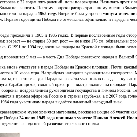
устроева к 22 годам пять ранений, ноги повреждены. Назначать других з
 Знамя не выносить. Поэтому вопреки распространенному мнению Знаме
выносили на парад в
1965 году.
Впервые была устроена
минута молчани
м.
Первые годовщины Победы не отмечались официально и парады в чес
.
беды проходили в 1965 и 1985 годах. В первые послевоенные годы отбор
ям: возраст — не старше 30 лет, рост — не ниже 176 см, обязательны фр
вка. С 1991 по 1994 год военные парады на Красной площади были отме
д проводится 9 мая — в честь Дня Победы советского народа в Великой 
ика вновь участвует в параде Победы на Красной площади. Почти кажды
ется в 10 часов утра. На трибунах находятся руководители государства, 
ломаты, известные люди. Парадные расчёты участников парада — курсан
руга, барабанщиков, сводный оркестр — выстраиваются на площади. Пар
 обороны, поздравлением руководителя государства и гимном России. Т
ведётся в прямом эфире на Россию и страны зарубежья, а с 2007 года гол
1984 года участникам парада выдаётся памятный нагрудный знак.
краеведческом музее хранятся материалы, рассказывающие об участниках
аде Победы
24 июня 1945 года принимал участие Панков Алексей Ива
отделения взвода пешей разведки стрелкового полка.