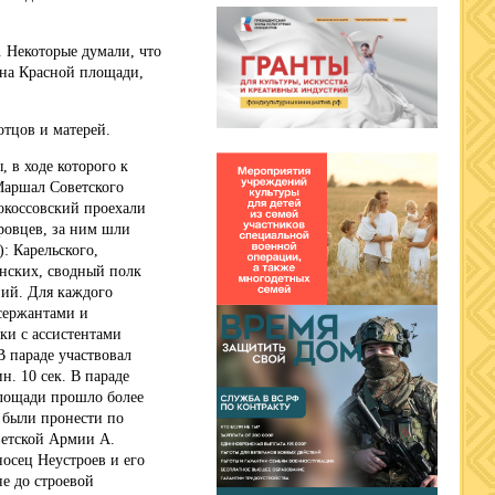
. Некоторые думали, что
 на Красной площади,
отцов и матерей.
 в ходе которого к
Маршал Советского
окоссовский проехали
ровцев, за ним шли
: Карельского,
аинских, сводный полк
ний. Для каждого
сержантами и
ки с ассистентами
В параде участвовал
н. 10 сек. В параде
площади прошло более
 были пронести по
ветской Армии А.
осец Неустроев и его
не до строевой