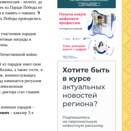
наменосцев - нелепо, да
ни на Параде Победы не
я
в память о павших.
9
ть Победы проводились
 участников парадов
онтовые награды и
нены.
Отечественной войне.
й из парадов имел свои
Москвы, а также гости, в
тов, военнослужащих
ад начинается ритуалом
елевизионная
ос диктора стал слышен
 военных парадов –
нович
– кавалер 3-х