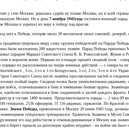
стоял у стен Москвы, решалась судьба не только Москвы, но и всей страны
покинули Москву. Но в день
7 ноября 1941года
состоялся военный парад
в Москвы и укрепил их веру в победу над врагом.
од шёл к Победе, потеряв около 28 миллионов своих сыновей, дочерей, 
а продемонстрировала миру славу оружия победителей на Параде Победы,
ина были низложены 200 нацистских знамён. Парад Победы принимал 
ндовал парадом Маршал Советского Союза К. К. Рокоссовский. Жуков и Р
елом и вороном конях. Первым по площади прошёл сводный полк - суво
 порядке их расположения на театре военных действий — с севера на юг)
алтийского , 3-го, 2-го и 1-го Белорусских, 1-го, 2-го, 3-го и 4-го Укр
Герои Советского Союза несли знамёна прославленных частей и соедине
исполнял особый марш. Сводные полки были укомплектованы рядовыми, 
ов войск, отличившимися в боях и имевшими боевые ордена. Знамёнщи
н, наиболее отличившихся в боях соединений и частей каждого фронта. 
кестр в составе 1400 человек. Продолжительность парада — 2 часа 09 ми
249 генералов, 2536 офицеров, 31 116 рядовых, сержантов. По Красной 
хники.
Знамя Победы,
привезенное в Москву 20 июня 1945 года, должны
 знаменщиков специально тренировался. Хранитель Знамени в Музее Со
друзившие его над рейхстагом и откомандированные в Москву как знамен
рия и Берест прошли на репетиции крайне неудачно - на войне им было 