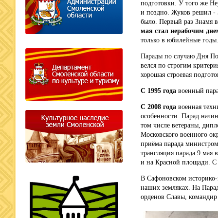
подготовки. У того же Не
и поздно. Жуков решил -
было. Первый раз Знамя 
мая стал нерабочим дне
только в юбилейные годы
Парады по случаю Дня По
велся по строгим критери
хорошая строевая подгото
C 1995 года
военный пара
С 2008 года
военная техн
особенности. Парад начина
том числе ветераны, дип
Московского военного ок
приёма парада министром
трансляция парада 9 мая 
и на Красной площади. С 
В Сафоновском историко-
наших земляках. На Пар
орденов Славы, командир 