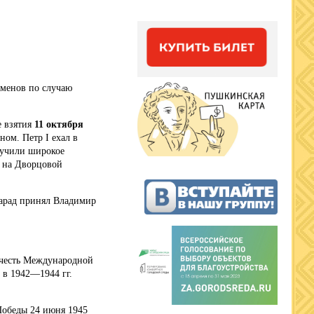
сменов по случаю
е взятия
11 октября
ом. Петр I ехал в
лучили широкое
е на Дворцовой
рад принял Владимир
в честь Международной
 в 1942—1944 гг.
Победы 24 июня 1945