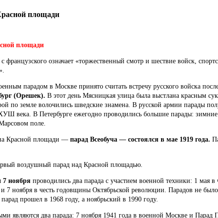
Красной площади
асной площади
 с французского означает «торжественный смотр и шествие войск, спорт
».
ным парадом в Москве принято считать встречу русского войска посл
бург (Орешек).
В этот день Мясницкая улица была выстлана красным сукн
орой по земле волочились шведские знамена. В русской армии парады по
 ХУШ века. В Петербурге ежегодно проводились большие парады: зимни
 Марсовом поле.
на Красной площади —
парад Всеобуча — состоялся в мае 1919 года.
Па
ервый воздушный парад над Красной площадью.
и 7 ноября
проводились два парада с участием военной техники: 1 мая 
 и 7 ноября в честь годовщины Октябрьской революции. Парадов не было
арад прошел в 1968 году, а ноябрьский в 1990 году.
ми являются два парада: 7 ноября 1941 года в военной Москве и Парад 