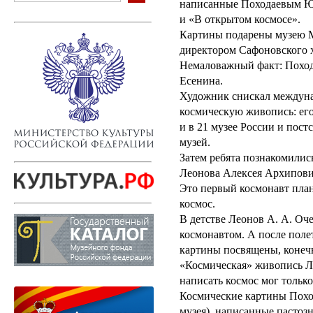
написанные Походаевым Ю.
и «В открытом космосе».
Картины подарены музею М
директором Сафоновского 
Немаловажный факт: Поход
Есенина.
Художник снискал междуна
космическую живопись: его
и в 21 музее России и пост
музей.
Затем ребята познакомилис
Леонова Алексея Архипови
Это первый космонавт пла
космос.
В детстве Леонов А. А. Оче
космонавтом. А после полет
картины посвящены, конечн
«Космическая» живопись Л
написать космос мог только
Космические картины Похо
музея), написанные пастозн