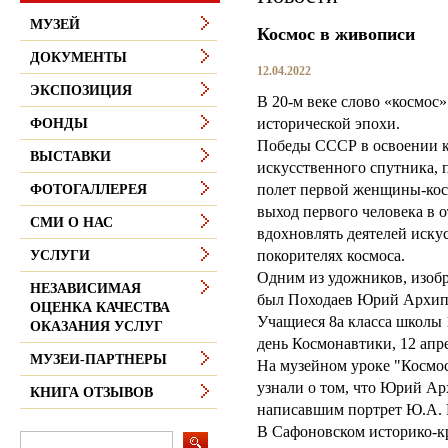
МУЗЕЙ
Космос в живописи
ДОКУМЕНТЫ
12.04.2022
ЭКСПОЗИЦИЯ
В 20-м веке слово «космос
исторической эпохи.
ФОНДЫ
Победы СССР в освоении ко
ВЫСТАВКИ
искусственного спутника, п
полет первой женщины-кос
ФОТОГАЛЛЕРЕЯ
выход первого человека в о
СМИ О НАС
вдохновлять деятелей иску
покорителях космоса.
УСЛУГИ
Одним из удожников, изобр
НЕЗАВИСИМАЯ
был Походаев Юрий Архип
ОЦЕНКА КАЧЕСТВА
Учащиеся 8а класса школы 
ОКАЗАНИЯ УСЛУГ
день Космонавтики, 12 апре
МУЗЕИ-ПАРТНЕРЫ
На музейном уроке "Космо
узнали о том, что Юрий А
КНИГА ОТЗЫВОВ
написавшим портрет Ю.А. 
В Сафоновском историко-кр