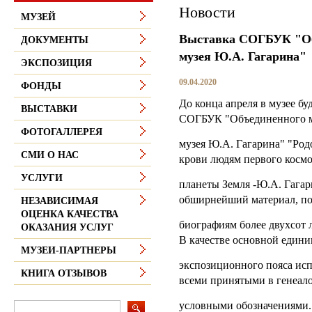
Новости
МУЗЕЙ
Выставка СОГБУК "Об
ДОКУМЕНТЫ
музея Ю.А. Гагарина"
ЭКСПОЗИЦИЯ
09.04.2020
ФОНДЫ
До конца апреля в музее бу
ВЫСТАВКИ
СОГБУК "Объединенного 
ФОТОГАЛЛЕРЕЯ
музея Ю.А. Гагарина" "Род
СМИ О НАС
крови людям первого косм
УСЛУГИ
планеты Земля -Ю.А. Гагар
обширнейший материал, п
НЕЗАВИСИМАЯ
ОЦЕНКА КАЧЕСТВА
биографиям более двухсот 
ОКАЗАНИЯ УСЛУГ
В качестве основной един
МУЗЕИ-ПАРТНЕРЫ
экспозиционного пояса исп
КНИГА ОТЗЫВОВ
всеми принятыми в генеал
условными обозначениями.