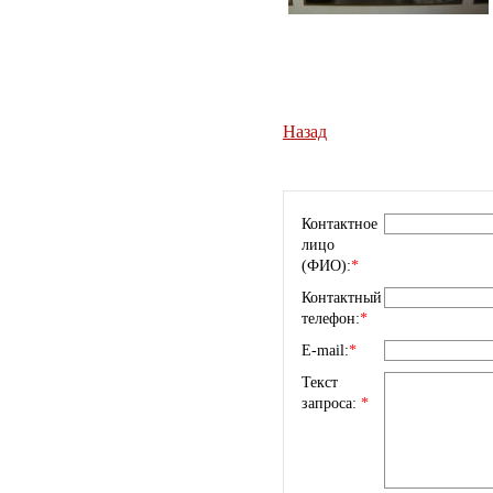
Назад
Контактное
лицо
(ФИО):
*
Контактный
телефон:
*
E-mail:
*
Текст
запроса:
*