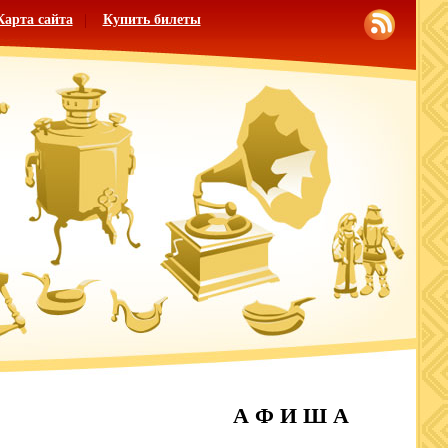
Карта сайта
Купить билеты
А Ф И Ш А