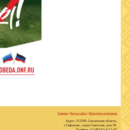
Главная
|
Карта сайта
|
Интернет-приемная
Адрес: 215500, Смоленская область,
г.Сафоново, улица Советская, дом 30.
Телефон: +7 (48142) 4-12-47