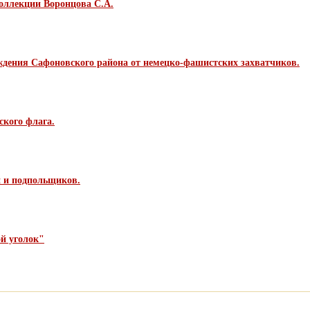
оллекции Воронцова С.А.
бождения Сафоновского района от немецко-фашистских захватчиков.
ского флага.
н и подпольщиков.
й уголок"