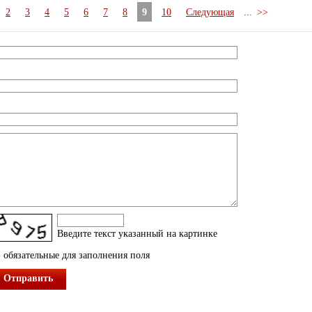
2
3
4
5
6
7
8
9
10
Следующая
...
>>
Введите текcт указанный на картинке
 обязательные для заполнения поля
Отправить