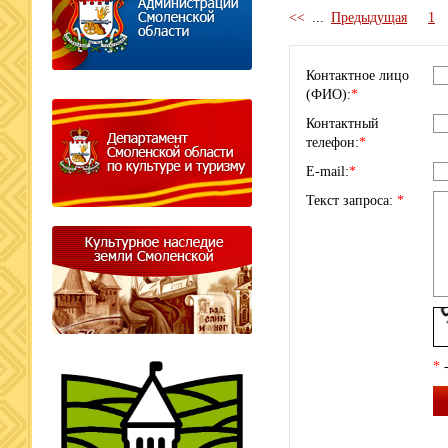
<<
...
Предыдущая
1
Контактное лицо
(ФИО):
*
Контактный
телефон:
*
E-mail:
*
Текст запроса:
*
*
-